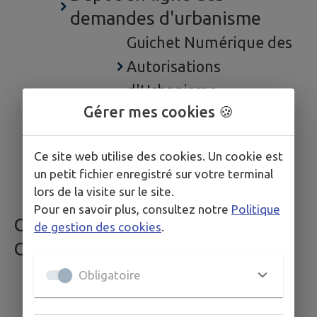
demandes d'urbanisme
Guichet Numérique des
Autorisations
d'Urbanisme
Gérer mes cookies 🍪
Plan Local d'Urbanisme
Plan de Prévention des
Ce site web utilise des cookies. Un cookie est
Risques Mouvements de
un petit fichier enregistré sur votre terminal
Terrain (PPRMT)
lors de la visite sur le site.
Pour en savoir plus, consultez notre
Politique
CONSEIL DEPARTEMENTAL DE LA
de gestion des cookies
.
CORREZE
Maison des Solidarités
Obligatoire
Départementales