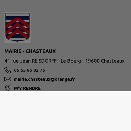
MAIRIE - CHASTEAUX
41 rue Jean REISDORFF - Le Bourg - 19600 Chasteaux
05 55 85 82 75
mairie.chasteaux@orange.fr
M'Y RENDRE
www.chasteaux19.fr
Horaires de la mairie