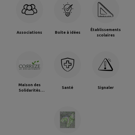
Établissements
Associations
Boîte à idées
scolaires
Maison des
Santé
Signaler
Solidarités
Départementales
(MSD) de Brive-
Ouest / Tujac