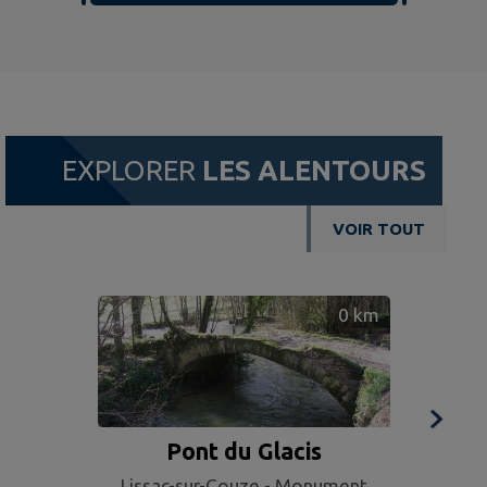
EXPLORER
LES ALENTOURS
VOIR TOUT
0
km
Pont du Glacis
C
Lissac-sur-Couze - Monument
Lis