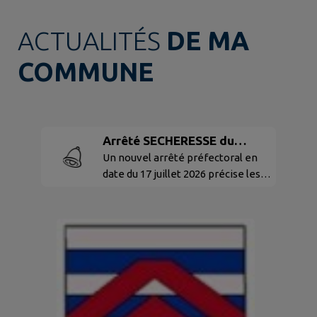
ACTUALITÉS
DE MA
COMMUNE
Arrêté SECHERESSE du
17/07/2026
Un nouvel arrêté préfectoral en
date du 17 juillet 2026 précise les
restrictions de l'usage de l'eau. La
commune de Chasteaux est
classée en ALERTE