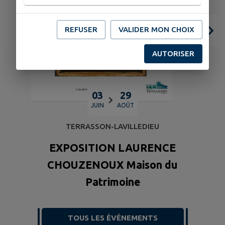
REFUSER
VALIDER MON CHOIX
AUTORISER
03
29
JUIN
AOÛT
TERRASSON-LAVILLEDIEU
EXPOSITION LAURENCE
CHOUZENOUX Maison du
Patrimoine
TOUS LES ÉVÉNEMENTS