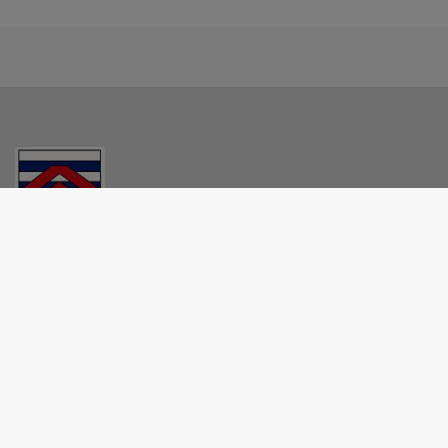
MAIRIE - CHASTEAUX
41 rue Jean REISDORFF - Le Bourg - 19600 Chasteaux
05 55 85 82 75
mairie.chasteaux@orange.fr
M'Y RENDRE
www.chasteaux19.fr