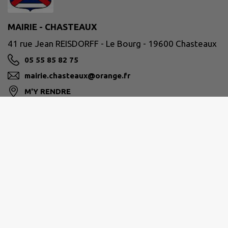
MAIRIE - CHASTEAUX
41 rue Jean REISDORFF - Le Bourg - 19600 Chasteaux
05 55 85 82 75
mairie.chasteaux@orange.fr
M'Y RENDRE
www.chasteaux19.fr
Horaires de la mairie
Lundi : 9h00 – 12h30 et 13h15 – 17h45
Mardi : 13h15 – 17h45
Jeudi : 13h15 – 17h45
Vendredi : 9h00 – 12h30 13h15 – 17h45