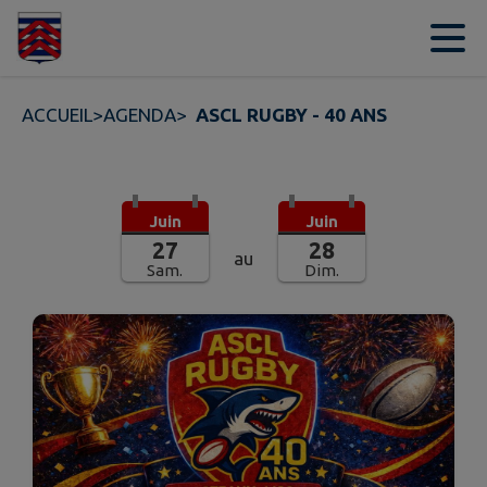
Contenu
Menu
Recherche
Pied de page
ACCUEIL
>
AGENDA
>
ASCL RUGBY - 40 ANS
Juin
Juin
27
28
au
Sam.
Dim.