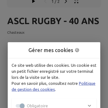
1
/
2
ASCL RUGBY - 40 ANS
Chasteaux
INFORMATIONS PRATIQUES
Gérer mes cookies 🍪
LIEU
ASCL RUGBY - 40 ANS
Ce site web utilise des cookies. Un cookie est
un petit fichier enregistré sur votre terminal
DATES
Du sam. 27 juin au dim. 28 juin
lors de la visite sur le site.
Pour en savoir plus, consultez notre
Politique
de gestion des cookies
.
L' ASCL RUGBY
Chasteaux - Lissac
Obligatoire