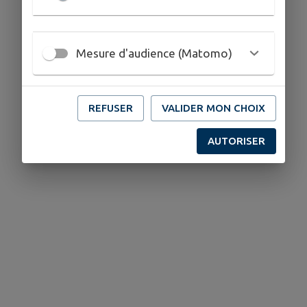
Fête ses 40 ans (1986 - 2026)
Mesure d'audience (Matomo)
Vous trouverez le programme de cette journée
festive ci-dessous
REFUSER
VALIDER MON CHOIX
Télécharger la pièce jointe
AUTORISER