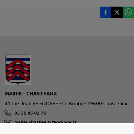
MAIRIE - CHASTEAUX
41 rue Jean REISDORFF - Le Bourg - 19600 Chasteaux
05 55 85 82 75
mairie.chasteaux@orange.fr
M'Y RENDRE